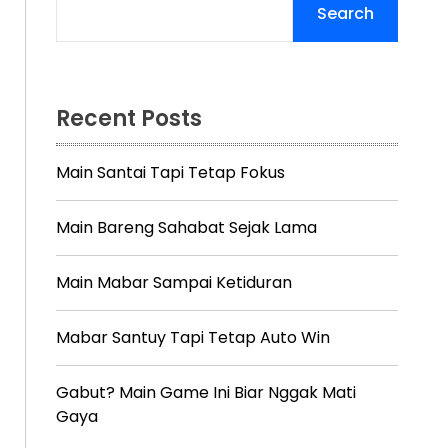
Search
Recent Posts
Main Santai Tapi Tetap Fokus
Main Bareng Sahabat Sejak Lama
Main Mabar Sampai Ketiduran
Mabar Santuy Tapi Tetap Auto Win
Gabut? Main Game Ini Biar Nggak Mati
Gaya