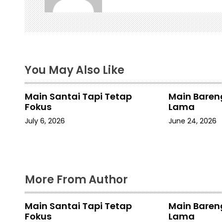
i
g
a
You May Also Like
t
i
Main Santai Tapi Tetap
Main Baren
Fokus
Lama
o
July 6, 2026
June 24, 2026
n
More From Author
Main Santai Tapi Tetap
Main Baren
Fokus
Lama