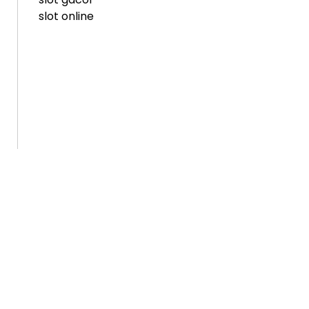
slot online