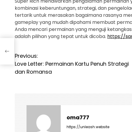
Super Rich menawarkan pengalaman permainan 
kombinasi keberuntungan, strategi, dan pengelolaa
tertarik untuk merasakan bagaimana rasanya menj
gameplay yang mudah dipahami membuat permainan
Anda mencari permainan yang menguji ketangkasan
adalah pilihan yang tepat untuk dicoba.
https://sa
P
Previous:
Love Letter: Permainan Kartu Penuh Strategi
o
dan Romansa
s
t
n
a
oma777
v
https://unleash.website