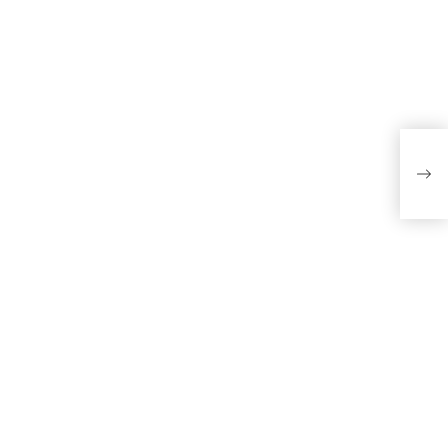
Gam
Dun