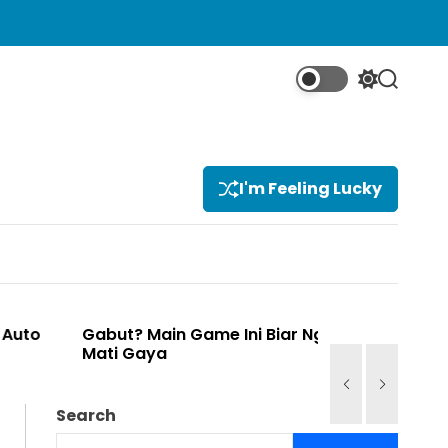
S
S
w
e
i
a
t
r
c
c
h
h
I'm Feeling Lucky
c
o
l
o
r
m
o
Gabut? Main Game Ini Biar Nggak
Mabar Santai A
d
Mati Gaya
Asik Nikmatin
e
Berlebihan
Search