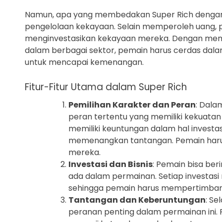
Namun, apa yang membedakan Super Rich dengan 
pengelolaan kekayaan. Selain memperoleh uang, 
menginvestasikan kekayaan mereka. Dengan membe
dalam berbagai sektor, pemain harus cerdas da
untuk mencapai kemenangan.
Fitur-Fitur Utama dalam Super Rich
Pemilihan Karakter dan Peran
: Dala
peran tertentu yang memiliki kekuata
memiliki keuntungan dalam hal investa
memenangkan tantangan. Pemain harus
mereka.
Investasi dan Bisnis
: Pemain bisa ber
ada dalam permainan. Setiap investasi 
sehingga pemain harus mempertimbang
Tantangan dan Keberuntungan
: S
peranan penting dalam permainan ini