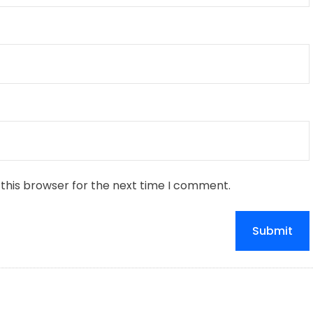
this browser for the next time I comment.