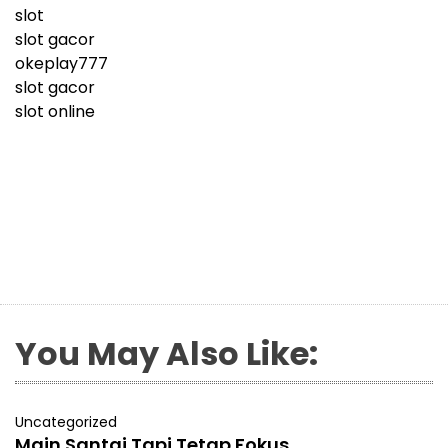
slot
slot gacor
okeplay777
slot gacor
slot online
You May Also Like:
Uncategorized
Main Santai Tapi Tetap Fokus