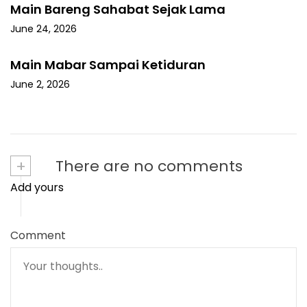
Main Bareng Sahabat Sejak Lama
June 24, 2026
Main Mabar Sampai Ketiduran
June 2, 2026
+
There are no comments
Add yours
Comment