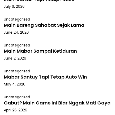
July 6, 2026
Uncategorized
Main Bareng Sahabat Sejak Lama
June 24, 2026
Uncategorized
Main Mabar Sampai Ketiduran
June 2, 2026
Uncategorized
Mabar Santuy Tapi Tetap Auto Win
May 4, 2026
Uncategorized
Gabut? Main Game Ini Biar Nggak Mati Gaya
April 26, 2026