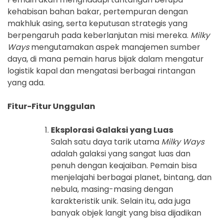
kehabisan bahan bakar, pertempuran dengan
makhluk asing, serta keputusan strategis yang
berpengaruh pada keberlanjutan misi mereka.
Milky
Ways
mengutamakan aspek manajemen sumber
daya, di mana pemain harus bijak dalam mengatur
logistik kapal dan mengatasi berbagai rintangan
yang ada.
Fitur-Fitur Unggulan
Eksplorasi Galaksi yang Luas
Salah satu daya tarik utama
Milky Ways
adalah galaksi yang sangat luas dan
penuh dengan keajaiban. Pemain bisa
menjelajahi berbagai planet, bintang, dan
nebula, masing-masing dengan
karakteristik unik. Selain itu, ada juga
banyak objek langit yang bisa dijadikan