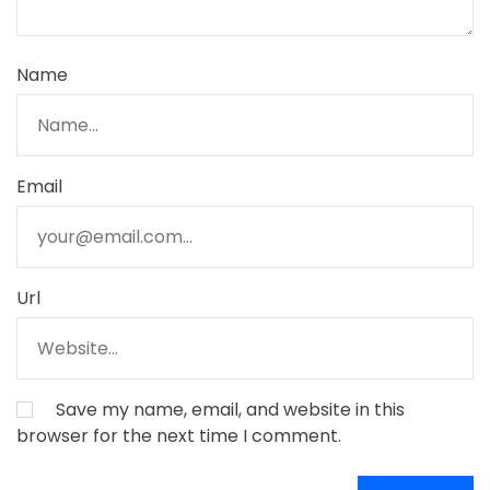
Name
Email
Url
Save my name, email, and website in this
browser for the next time I comment.