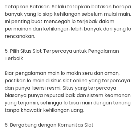
Tetapkan Batasan: Selalu tetapkan batasan berapa
banyak yang lo siap kehilangan sebelum mulai main.
Ini penting buat mencegah lo terjebak dalam
permainan dan kehilangan lebih banyak dari yang lo
rencanakan.
5. Pilih Situs Slot Terpercaya untuk Pengalaman
Terbaik
Biar pengalaman main lo makin seru dan aman,
pastikan lo main di situs slot online yang terpercaya
dan punya lisensi resmi. Situs yang terpercaya
biasanya punya reputasi baik dan sistem keamanan
yang terjamin, sehingga lo bisa main dengan tenang
tanpa khawatir kehilangan uang.
6. Bergabung dengan Komunitas Slot