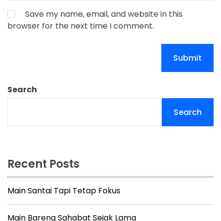
Save my name, email, and website in this
browser for the next time I comment.
Search
Search
Recent Posts
Main Santai Tapi Tetap Fokus
Main Bareng Sahabat Sejak Lama