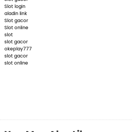
Slot login
aladin link
Slot gacor
Slot online
slot
slot gacor
okeplay777
slot gacor
slot online