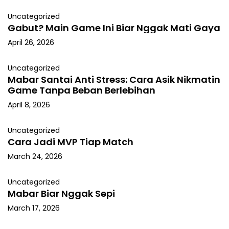
Uncategorized
Gabut? Main Game Ini Biar Nggak Mati Gaya
April 26, 2026
Uncategorized
Mabar Santai Anti Stress: Cara Asik Nikmatin
Game Tanpa Beban Berlebihan
April 8, 2026
Uncategorized
Cara Jadi MVP Tiap Match
March 24, 2026
Uncategorized
Mabar Biar Nggak Sepi
March 17, 2026