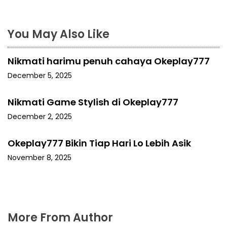
You May Also Like
Nikmati harimu penuh cahaya Okeplay777
December 5, 2025
Nikmati Game Stylish di Okeplay777
December 2, 2025
Okeplay777 Bikin Tiap Hari Lo Lebih Asik
November 8, 2025
More From Author