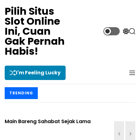
S
Pilih Situs
k
Slot Online
i
p
Ini, Cuan
t
S
S
Gak Pernah
w
e
o
i
a
Habis!
c
t
r
o
c
c
n
h
h
t
c
I'm Feeling Lucky
M
o
e
e
l
n
n
o
t
TRENDING
u
r
m
o
d
Main Bareng Sahabat Sejak Lama
Main Maba
e