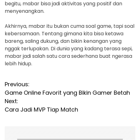
begitu, mabar bisa jadi aktivitas yang positif dan
menyenangkan.
Akhirnya, mabar itu bukan cuma soal game, tapi soal
kebersamaan. Tentang gimana kita bisa ketawa
bareng, saling dukung, dan bikin kenangan yang
nggak terlupakan. Di dunia yang kadang terasa sepi,
mabar jadi salah satu cara sederhana buat ngerasa
lebih hidup.
P
Previous:
Game Online Favorit yang Bikin Gamer Betah
o
Next:
s
Cara Jadi MVP Tiap Match
t
n