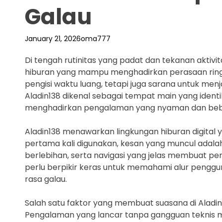
Galau
January 21, 2026
oma777
Di tengah rutinitas yang padat dan tekanan aktiv
hiburan yang mampu menghadirkan perasaan ring
pengisi waktu luang, tetapi juga sarana untuk menj
Aladin138 dikenal sebagai tempat main yang iden
menghadirkan pengalaman yang nyaman dan beb
Aladin138 menawarkan lingkungan hiburan digital 
pertama kali digunakan, kesan yang muncul adala
berlebihan, serta navigasi yang jelas membuat pe
perlu berpikir keras untuk memahami alur pengguna
rasa galau.
Salah satu faktor yang membuat suasana di Aladin1
Pengalaman yang lancar tanpa gangguan teknis 