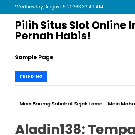
S
Wednesday, August 5 2026
3
:
32
:
44
AM
k
i
Pilih Situs Slot Online 
p
Pernah Habis!
t
o
c
o
Sample Page
n
t
e
TRENDING
n
t
Main Bareng Sahabat Sejak Lama
Main Mabar 
Aladin138: Tempa