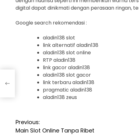
dengan nuansa seperti ini memberikan warna ters
digital dapat dinikmati dengan perasaan ringan, 
Google search rekomendasi :
aladin138 slot
link alternatif aladin138
aladin138 slot online
RTP aladin138
link gacor aladin138
aladin138 slot gacor
link terbaru aladin138
pragmatic aladin138
aladin138 zeus
P
Previous:
o
Main Slot Online Tanpa Ribet