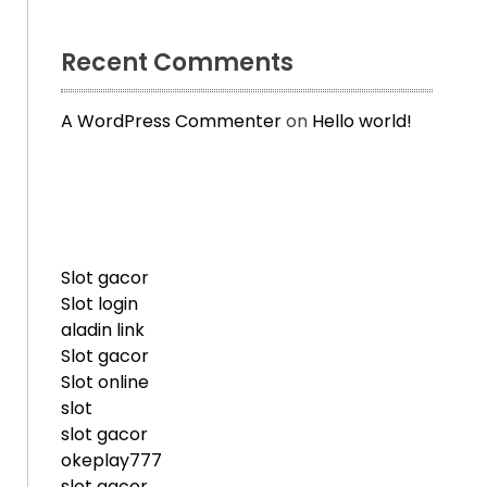
Recent Comments
A WordPress Commenter
on
Hello world!
Slot gacor
Slot login
aladin link
Slot gacor
Slot online
slot
slot gacor
okeplay777
slot gacor