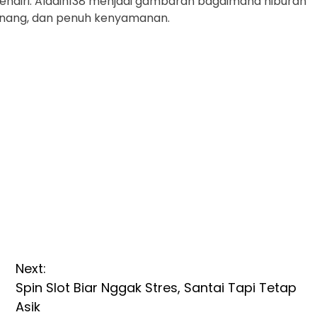
endiri. Aladin138 menjadi gambaran bagaimana hiburan
tenang, dan penuh kenyamanan.
Next:
Spin Slot Biar Nggak Stres, Santai Tapi Tetap
Asik