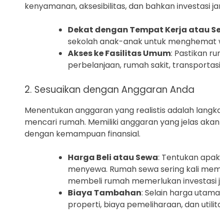
kenyamanan, aksesibilitas, dan bahkan investasi j
Dekat dengan Tempat Kerja atau S
sekolah anak-anak untuk menghemat wa
Akses ke Fasilitas Umum
: Pastikan r
perbelanjaan, rumah sakit, transporta
2. Sesuaikan dengan Anggaran Anda
Menentukan anggaran yang realistis adalah langk
mencari rumah. Memiliki anggaran yang jelas ak
dengan kemampuan finansial.
Harga Beli atau Sewa
: Tentukan apak
menyewa. Rumah sewa sering kali memil
membeli rumah memerlukan investasi j
Biaya Tambahan
: Selain harga utam
properti, biaya pemeliharaan, dan utilitas