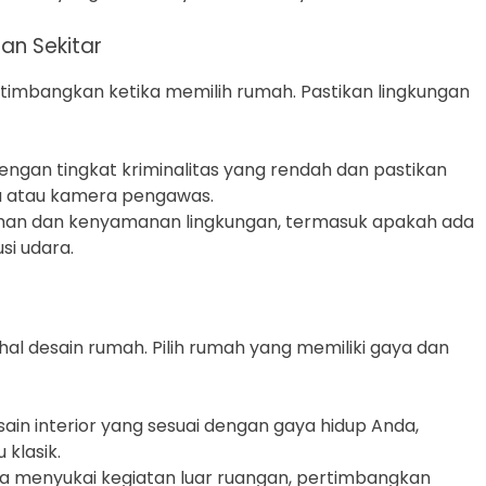
an Sekitar
timbangkan ketika memilih rumah. Pastikan lingkungan
 dengan tingkat kriminalitas yang rendah dan pastikan
ga atau kamera pengawas.
sihan dan kenyamanan lingkungan, termasuk apakah ada
si udara.
al desain rumah. Pilih rumah yang memiliki gaya dan
sain interior yang sesuai dengan gaya hidup Anda,
 klasik.
nda menyukai kegiatan luar ruangan, pertimbangkan