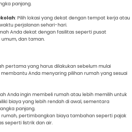
angka panjang.
ekolah
: Pilih lokasi yang dekat dengan tempat kerja atau
ktu perjalanan sehari-hari.
umah Anda dekat dengan fasilitas seperti pusat
si umum, dan taman.
ah pertama yang harus dilakukan sebelum mulai
an membantu Anda menyaring pilihan rumah yang sesuai
ah Anda ingin membeli rumah atau lebih memilih untuk
iki biaya yang lebih rendah di awal, sementara
angka panjang.
a rumah, pertimbangkan biaya tambahan seperti pajak
 seperti listrik dan air.