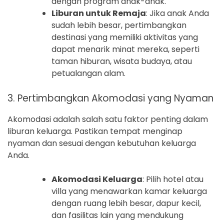
dengan program anak-anak.
Liburan untuk Remaja
: Jika anak Anda
sudah lebih besar, pertimbangkan
destinasi yang memiliki aktivitas yang
dapat menarik minat mereka, seperti
taman hiburan, wisata budaya, atau
petualangan alam.
3. Pertimbangkan Akomodasi yang Nyaman
Akomodasi adalah salah satu faktor penting dalam
liburan keluarga. Pastikan tempat menginap
nyaman dan sesuai dengan kebutuhan keluarga
Anda.
Akomodasi Keluarga
: Pilih hotel atau
villa yang menawarkan kamar keluarga
dengan ruang lebih besar, dapur kecil,
dan fasilitas lain yang mendukung