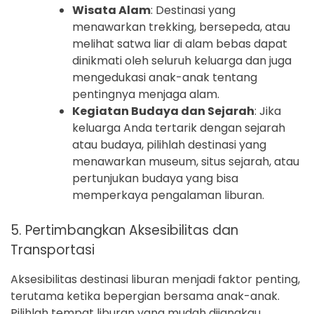
Wisata Alam
: Destinasi yang
menawarkan trekking, bersepeda, atau
melihat satwa liar di alam bebas dapat
dinikmati oleh seluruh keluarga dan juga
mengedukasi anak-anak tentang
pentingnya menjaga alam.
Kegiatan Budaya dan Sejarah
: Jika
keluarga Anda tertarik dengan sejarah
atau budaya, pilihlah destinasi yang
menawarkan museum, situs sejarah, atau
pertunjukan budaya yang bisa
memperkaya pengalaman liburan.
5. Pertimbangkan Aksesibilitas dan
Transportasi
Aksesibilitas destinasi liburan menjadi faktor penting,
terutama ketika bepergian bersama anak-anak.
Pilihlah tempat liburan yang mudah dijangkau