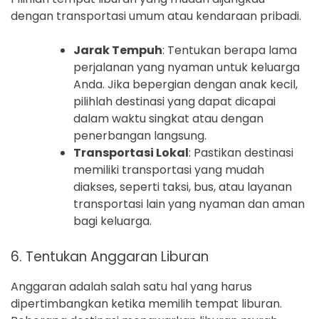
dengan transportasi umum atau kendaraan pribadi.
Jarak Tempuh
: Tentukan berapa lama
perjalanan yang nyaman untuk keluarga
Anda. Jika bepergian dengan anak kecil,
pilihlah destinasi yang dapat dicapai
dalam waktu singkat atau dengan
penerbangan langsung.
Transportasi Lokal
: Pastikan destinasi
memiliki transportasi yang mudah
diakses, seperti taksi, bus, atau layanan
transportasi lain yang nyaman dan aman
bagi keluarga.
6. Tentukan Anggaran Liburan
Anggaran adalah salah satu hal yang harus
dipertimbangkan ketika memilih tempat liburan.