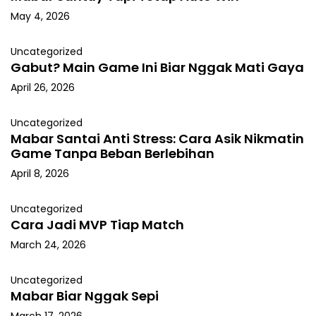
May 4, 2026
Uncategorized
Gabut? Main Game Ini Biar Nggak Mati Gaya
April 26, 2026
Uncategorized
Mabar Santai Anti Stress: Cara Asik Nikmatin
Game Tanpa Beban Berlebihan
April 8, 2026
Uncategorized
Cara Jadi MVP Tiap Match
March 24, 2026
Uncategorized
Mabar Biar Nggak Sepi