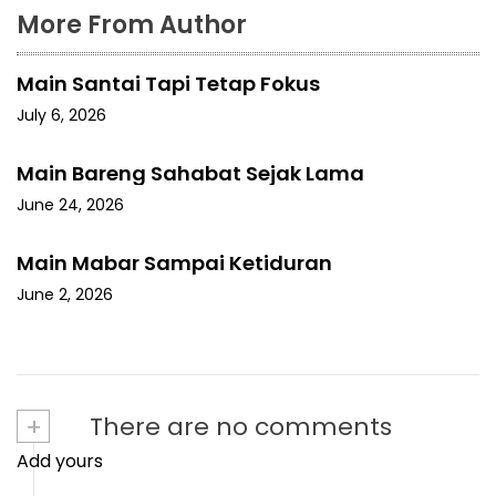
More From Author
Main Santai Tapi Tetap Fokus
July 6, 2026
Main Bareng Sahabat Sejak Lama
June 24, 2026
Main Mabar Sampai Ketiduran
June 2, 2026
+
There are no comments
Add yours