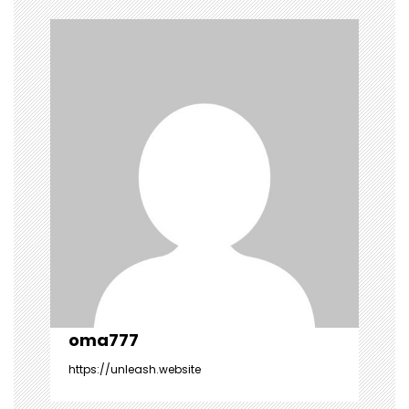
v
i
g
a
t
i
o
n
oma777
https://unleash.website