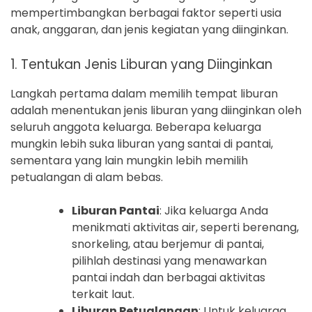
mempertimbangkan berbagai faktor seperti usia
anak, anggaran, dan jenis kegiatan yang diinginkan.
1. Tentukan Jenis Liburan yang Diinginkan
Langkah pertama dalam memilih tempat liburan
adalah menentukan jenis liburan yang diinginkan oleh
seluruh anggota keluarga. Beberapa keluarga
mungkin lebih suka liburan yang santai di pantai,
sementara yang lain mungkin lebih memilih
petualangan di alam bebas.
Liburan Pantai
: Jika keluarga Anda
menikmati aktivitas air, seperti berenang,
snorkeling, atau berjemur di pantai,
pilihlah destinasi yang menawarkan
pantai indah dan berbagai aktivitas
terkait laut.
Liburan Petualangan
: Untuk keluarga