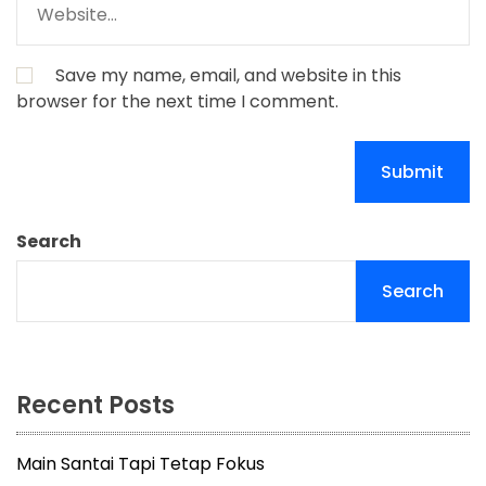
Save my name, email, and website in this
browser for the next time I comment.
Search
Search
Recent Posts
Main Santai Tapi Tetap Fokus